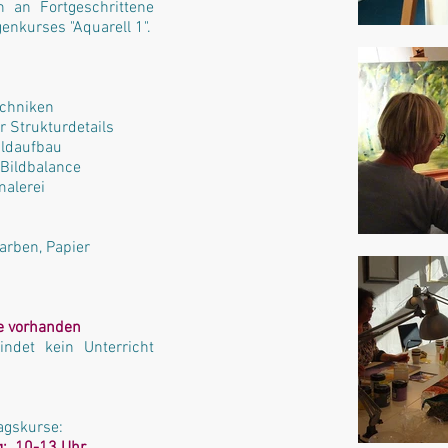
h an Fortgeschrittene
nkurses "Aquarell 1".
echniken
r Strukturdetails
ildaufbau
 Bildbalance
malerei
Farben, Papier
ze vorhanden
indet kein Unterricht
agskurse: